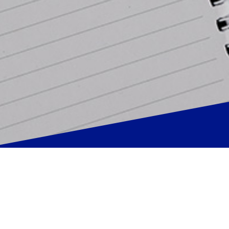
Burslar
YATED olarak