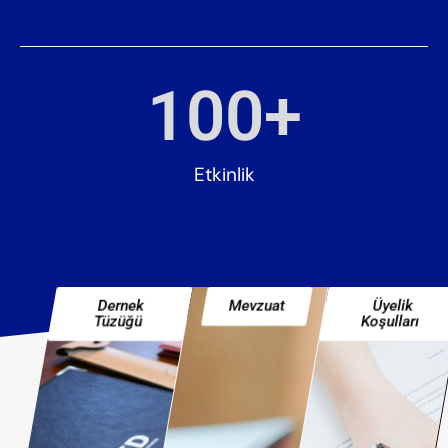
100
+
Etkinlik
Dernek
Mevzuat
Üyelik
Tüzüğü
Koşulları