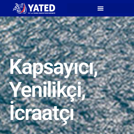
Kapsayıcı,
Yenilikçi,
İcraatçı