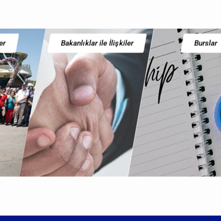
er
Bakanlıklar ile İlişkiler
Burslar