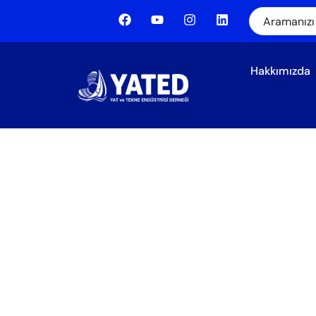
Hakkımızda