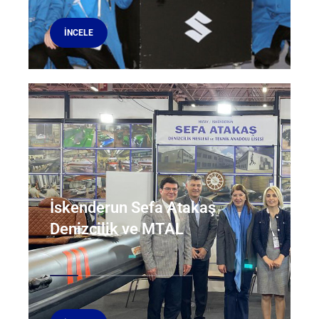
İNCELE
İskenderun Sefa Atakaş
Denizcilik ve MTAL