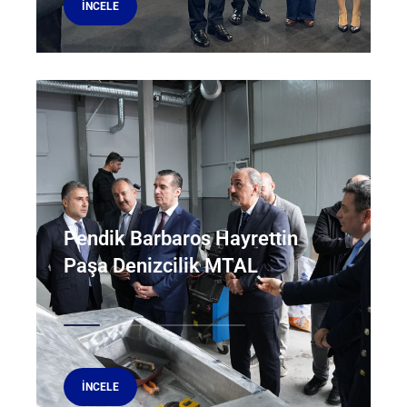
İNCELE
Pendik Barbaros Hayrettin
Paşa Denizcilik MTAL
İNCELE